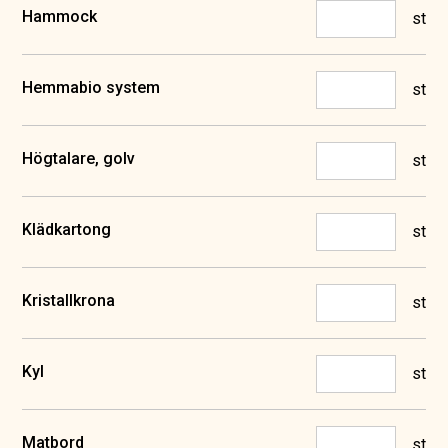
Hammock
st
Hemmabio system
st
Högtalare, golv
st
Klädkartong
st
Kristallkrona
st
Kyl
st
Matbord
st