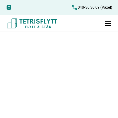
040-30 30 09 (Växel)
Kubikräknare
Smidigt verktyg för dig som vill uppskatta ditt bohag