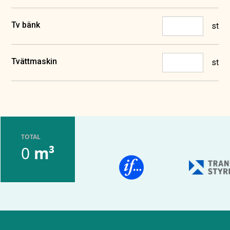
Tv bänk
st
Tvättmaskin
st
TOTAL
0
m³