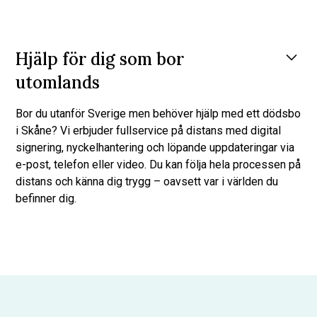
Vi verkar i hela Skåne
Tetrisflytt är en etablerad aktör i Skåne och har erfarenhet
Hjälp för dig som bor
från hundratals dödsbon i bland annat:
utomlands
Malmö
Lund
Bor du utanför Sverige men behöver hjälp med ett dödsbo
Helsingborg
i Skåne? Vi erbjuder fullservice på distans med digital
Kristianstad
signering, nyckelhantering och löpande uppdateringar via
e-post, telefon eller video. Du kan följa hela processen på
Trelleborg
distans och känna dig trygg – oavsett var i världen du
Ängelholm
befinner dig.
Ystad
Hässleholm
Vi hanterar alla typer av dödsbon
Höör
och flera andra orter
Oavsett om det handlar om en vind i Simrishamn eller ett
helt bohag i Höganäs, har vi rätt utrustning och
Vi kan vanligtvis påbörja uppdraget inom 1–3 arbetsdagar
kompetens. Vi tar hand om:
från första kontakt.