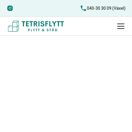
040-30 30 09 (Växel)
Dödsbo Skåne –
Trygg hjälp i hela
regionen
Att ta hand om ett dödsbo i Skåne innebär ofta både
känslomässiga och praktiska utmaningar. Hos Tetrisflytt
får du en komplett tjänst – från kostnadsfri värdering till