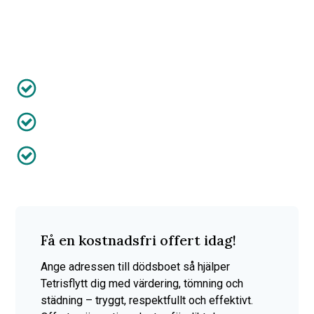
tömning, städning och bortforsling. Vi arbetar flexibelt
över hela Skåne och anpassar varje uppdrag efter dina
behov, alltid med respekt och omtanke.
Anpassat efter dig
Försäkring ingår
50% av kostnaden efter RUT-avdrag
Få en kostnadsfri offert idag!
Ange adressen till dödsboet så hjälper
Tetrisflytt dig med värdering, tömning och
städning – tryggt, respektfullt och effektivt.