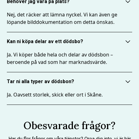
Behöver jag vara på plats?
Säker hantering av viktiga föremål
Nej, det räcker att lämna nyckel. Vi kan även ge
Vi hanterar känsliga dokument (t.ex. testamente,
löpande bilddokumentation om detta önskas.
bouppteckning, fullmakter) med sekretess och
noggrannhet. Föremål med ekonomiskt eller
Kan ni köpa delar av ett dödsbo?
affektionsvärde dokumenteras och hanteras enligt
överenskommelse. Behöver du hjälp med jurist- eller
Ja. Vi köper både hela och delar av dödsbon –
auktionskontakt, bistår vi gärna även där.
beroende på vad som har marknadsvärde.
Att få förtroendet att hantera ett dödsbo är inte bara ett
praktiskt uppdrag för oss – det är ett förtroende. Vi
Tar ni alla typer av dödsbon?
bemöter varje situation med respekt, struktur och tydlig
Ja. Oavsett storlek, skick eller ort i Skåne.
kommunikation. Målet är att du ska känna dig avlastad,
trygg och lyssnad på genom hela processen.
🎯 Tetrisflytt – för ett värdigt avslut och en smidig
Obesvarade frågor?
övergång.
Har du fler frågor om våra tjänster? Oroa dig inte, vi är här