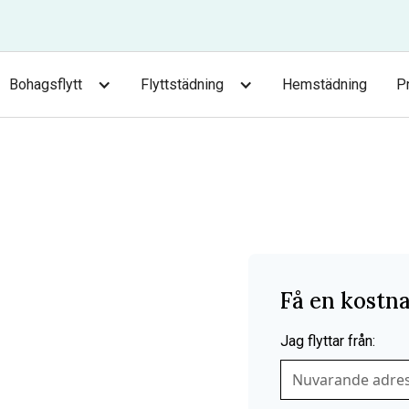
Bohagsflytt
Flyttstädning
Hemstädning
P
–
värd
Få en kostna
Jag flyttar från: