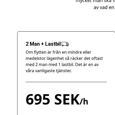
mycket man ska fl
av vad en 
2 Man + Lastbil
Om flytten är från en mindre eller
medelstor lägenhet så räcker det oftast
med 2 man med 1 lastbil. Det är en av
våra vanligaste tjänster.
695 SEK
/h