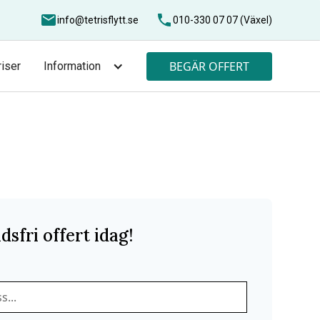
info@tetrisflytt.se
010-330 07 07 (Växel)
BEGÄR OFFERT
riser
Information
dsfri offert idag!