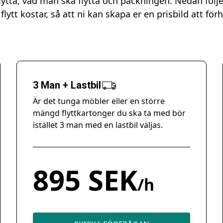
ytta, vad man ska flytta och packningen. Nedan följ
flytt kostar, så att ni kan skapa er en prisbild att förhål
3 Man + Lastbil
Är det tunga möbler eller en större
mängd flyttkartonger du ska ta med bör
istället 3 man med en lastbil väljas.
895 SEK
/h