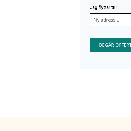
r smidig och prisvärd
Jag flyttar till:
 och bekymmersfri. Oavsett
tstädning, finns vi här
BEGÄR OFFER