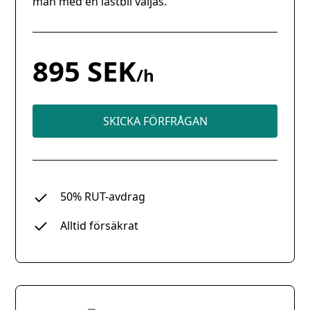
man med en lastbil väljas.
895 SEK
/h
SKICKA FÖRFRÅGAN
50% RUT-avdrag
Alltid försäkrat