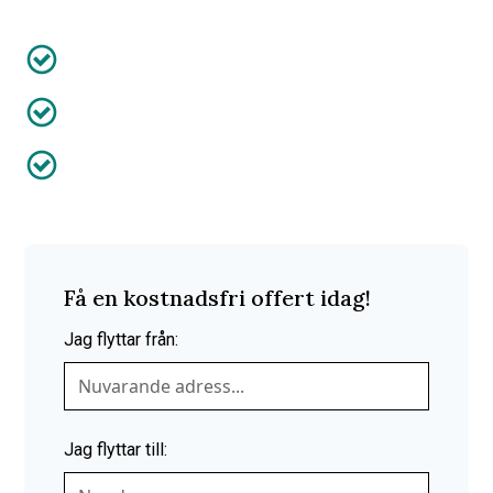
Anpassat efter dig
Försäkring ingår
50% av kostnaden efter RUT-avdrag
Få en kostnadsfri offert idag!
Jag flyttar från:
Jag flyttar till: