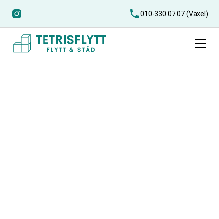
010-330 07 07 (Växel)
Flyttfirma Bara
Letar du efter en pålitlig flyttfirma i Bara som gör din flytt
enkel, trygg och prisvärd? Vi på Tetris Flytt erbjuder
professionell flytthjälp i Bara med fokus på service,
trygghet och flexibilitet. Oavsett om du ska flytta inom
orten eller till en ny stad, hjälper vi dig hela vägen – från
planering till sista flyttlådan är på plats. Kontakta oss för
en kostnadsfri offert och låt oss göra din flytt i Bara
bekymmersfri!