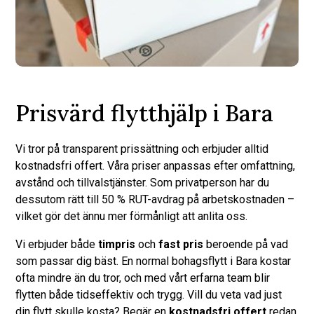
Prisvärd flytthjälp i Bara
Vi tror på transparent prissättning och erbjuder alltid
kostnadsfri offert. Våra priser anpassas efter omfattning,
avstånd och tillvalstjänster. Som privatperson har du
dessutom rätt till 50 % RUT-avdrag på arbetskostnaden –
vilket gör det ännu mer förmånligt att anlita oss.
Vi erbjuder både
timpris
och
fast pris
beroende på vad
som passar dig bäst. En normal bohagsflytt i Bara kostar
ofta mindre än du tror, och med vårt erfarna team blir
flytten både tidseffektiv och trygg. Vill du veta vad just
din flytt skulle kosta? Begär en
kostnadsfri offert
redan