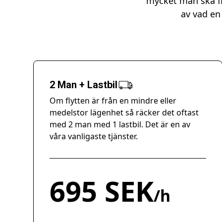
mycket man ska fl
av vad en 
2 Man + Lastbil
Om flytten är från en mindre eller
medelstor lägenhet så räcker det oftast
med 2 man med 1 lastbil. Det är en av
våra vanligaste tjänster.
695 SEK
/h