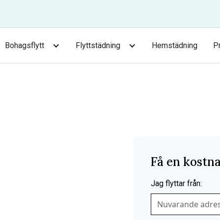
Bohagsflytt
Flyttstädning
Hemstädning
P
leholm –
gg
Få en kostna
Jag flyttar från: