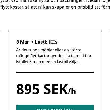
ytta, vad man ska flytta och packningen. Nedan följ
flytt kostar, så att ni kan skapa er en prisbild att förhål
3 Man + Lastbil
Är det tunga möbler eller en större
mängd flyttkartonger du ska ta med bör
istället 3 man med en lastbil väljas.
895 SEK
/h