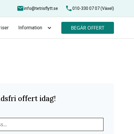
info@tetrisflytt.se
010-330 07 07 (Växel)
BEGÄR OFFERT
riser
Information
dsfri offert idag!