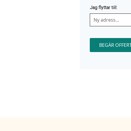
 din flytt enkel, trygg
Jag flyttar till:
 packning till
onal gör flytthjälp i
BEGÄR OFFER