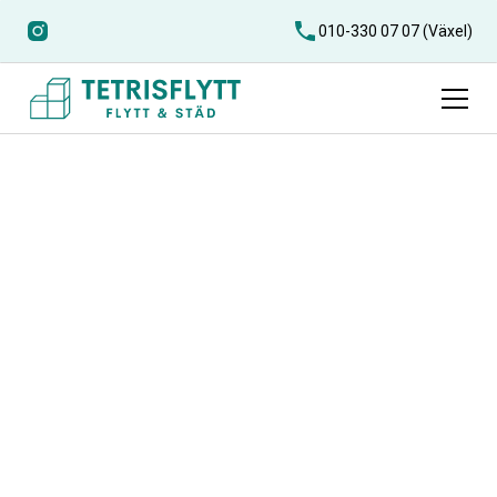
010-330 07 07 (Växel)
Flyttfirma
Hittarp
Letar du efter en pålitlig flyttfirma i Hittarp? Vi erbjuder
professionell och prisvärd flytthjälp i Hittarp – alltid
tryggt, effektivt och med 50% RUT-avdrag.
Kontakta oss för en kostnadsfri offert och gör din flytt i
Hittarp bekymmersfri med Tetris Flytt.