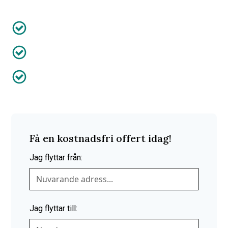
Anpassat efter dig
Försäkring ingår
50% av kostnaden efter RUT-avdrag
Få en kostnadsfri offert idag!
Jag flyttar från:
Jag flyttar till: