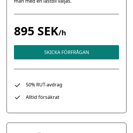
man med en lastbil väljas.
895 SEK
/h
SKICKA FÖRFRÅGAN
50% RUT-avdrag
Alltid försäkrat