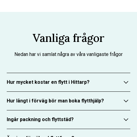
Vanliga frågor
Nedan har vi samlat några av våra vanligaste frågor
Hur mycket kostar en flytt i Hittarp?
Priset beror på flyttens omfattning, men vi ger alltid
Hur långt i förväg bör man boka flytthjälp?
en tydlig offert. Med RUT-avdrag blir det riktigt
prisvärt.
Vi rekommenderar att du bokar minst två veckor i
Ingår packning och flyttstäd?
förväg. Men vi hjälper gärna till även med kort varsel.
Packhjälp är ett valfritt tillägg. Flyttstädning kan vi