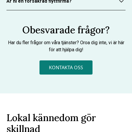
Är ni en försäkrad flyttfirma?
ordna via samarbetspartner – enkelt och smidigt.
Ja. Vi har både trafik- och ansvarsförsäkring för
maximal trygghet under hela flytten.
Obesvarade frågor?
Har du fler frågor om våra tjänster? Oroa dig inte, vi är här
för att hjälpa dig!
KONTAKTA OSS
Lokal kännedom gör
skillnad