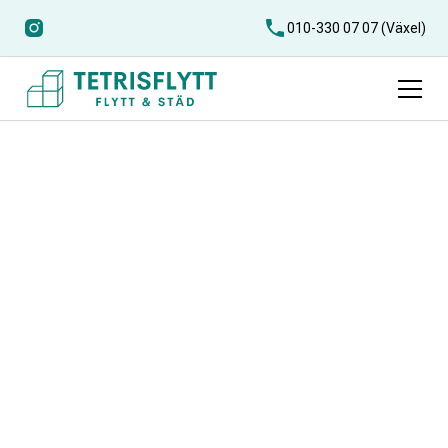
010-330 07 07 (Växel)
Flyttfirma
Munka-ljungby
Att flytta behöver inte vara stressigt eller dyrt. Vi på Tetris
Flytt erbjuder professionell flytthjälp i Munka-ljungby –
med fokus på trygghet, flexibilitet och kundnöjdhet.
Oavsett om du flyttar ett litet bohag eller en hel villa, kan
du lita på att vi gör flytten enkel och bekymmersfri.