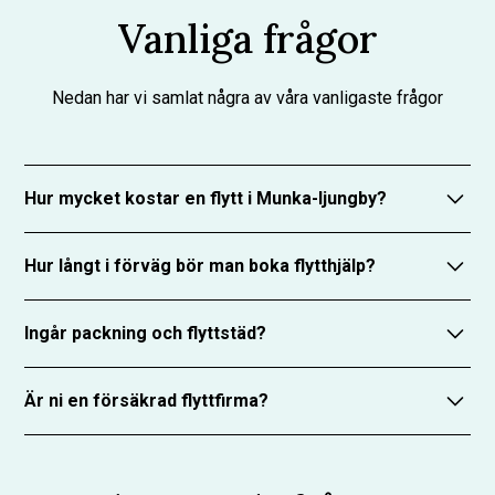
Vanliga frågor
Nedan har vi samlat några av våra vanligaste frågor
Hur mycket kostar en flytt i Munka-ljungby?
Priset beror på hur stort bohag som ska flyttas och
Hur långt i förväg bör man boka flytthjälp?
hur lång tid det tar. RUT-avdraget halverar dock
arbetskostnaden. Vi erbjuder
kostnadsfria offerter
.
Vi rekommenderar att boka 2–3 veckor i förväg, men
Ingår packning och flyttstäd?
vi kan ofta hjälpa till med kort varsel – hör av dig!
Vi erbjuder packhjälp som tillägg. Flyttstädning kan
Är ni en försäkrad flyttfirma?
vi också ordna – antingen direkt eller via samarbeten
med städfirmor.
Ja, vi har ansvarsförsäkring och trafikförsäkring. Ditt
bohag är skyddat under hela flytten.