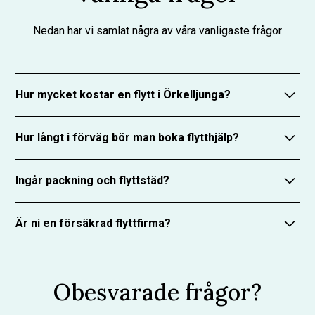
Nedan har vi samlat några av våra vanligaste frågor
Hur mycket kostar en flytt i Örkelljunga?
Priset beror på omfattning, men med RUT-avdrag
Hur långt i förväg bör man boka flytthjälp?
betalar du bara hälften av arbetskostnaden. Vi ger
alltid kostnadsfria offerter.
Boka gärna några veckor i förväg för bästa
Ingår packning och flyttstäd?
planering. Men vi har ofta möjlighet att hjälpa till
även med kort varsel.
Ja, vi erbjuder packning som tillval. Vi kan även ordna
Är ni en försäkrad flyttfirma?
flyttstädning via våra samarbetspartners.
Ja, vi har både trafik- och ansvarsförsäkring. Ditt
bohag är skyddat under hela flytten.
Obesvarade frågor?