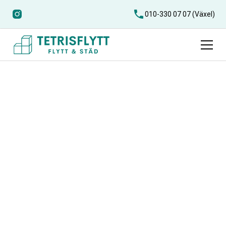
010-330 07 07 (Växel)
Flyttfirma
Örkelljunga
Letar du efter en pålitlig och erfaren flyttfirma i
Örkelljunga? Vi på Tetris Flytt erbjuder smidig och
prisvärd flytthjälp i Örkelljunga för privatpersoner som vill
att flytten ska bli enkel och trygg.
Med erfarna flyttare, försäkring och möjlighet till RUT-