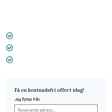
avdrag gör vi din flytt säker och ekonomisk. Kontakta oss
för en kostnadsfri offert idag!
Anpassat efter dig
Försäkring ingår
50% av kostnaden efter RUT-avdrag
Få en kostnadsfri offert idag!
Jag flyttar från: