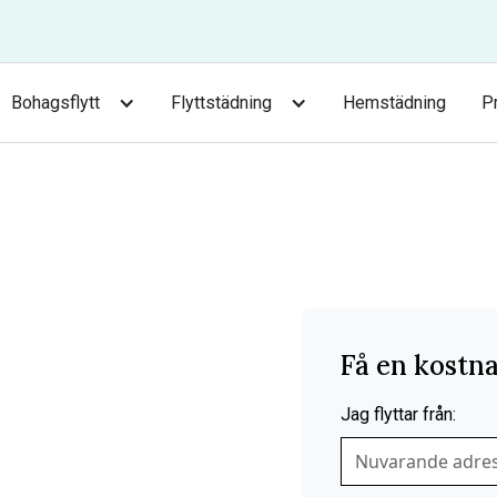
Bohagsflytt
Flyttstädning
Hemstädning
P
orp
Få en kostna
Perstorp? Tetris Flytt
vatpersoner som vill ha en
Jag flyttar från: