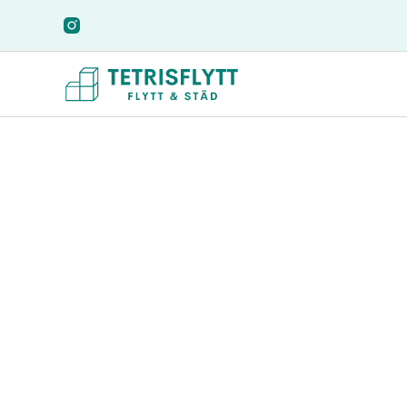
Flyttfirma Perst
Letar du efter en pålitlig och professionell flyttfirma i 
erbjuder trygg och prisvärd flytthjälp i Perstorp för pri
enkel och smidig flytt.
Vi hjälper dig hela vägen – från planering till inflyttning.