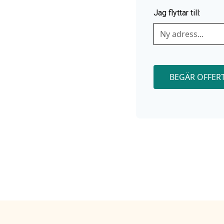
din flytt i Perstorp enkel
Jag flyttar till:
BEGÄR OFFER