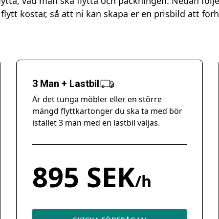
ytta, vad man ska flytta och packningen. Nedan följ
flytt kostar, så att ni kan skapa er en prisbild att förhål
3 Man + Lastbil
Är det tunga möbler eller en större
mängd flyttkartonger du ska ta med bör
istället 3 man med en lastbil väljas.
895 SEK
/h