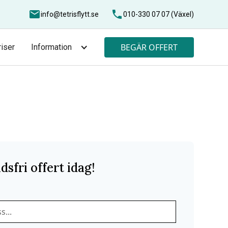
info@tetrisflytt.se
010-330 07 07 (Växel)
BEGÄR OFFERT
riser
Information
dsfri offert idag!