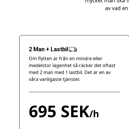
mycket man ska fl
av vad en 
2 Man + Lastbil
Om flytten är från en mindre eller
medelstor lägenhet så räcker det oftast
med 2 man med 1 lastbil. Det är en av
våra vanligaste tjänster.
695 SEK
/h