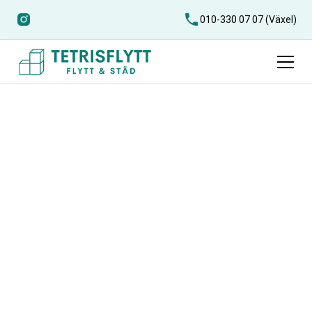
010-330 07 07 (Växel)
Flyttfirma
Vejbystrand
Att flytta ska inte vara stressigt – med Tetris Flytt som
din flyttfirma i Vejbystrand får du professionell hjälp till
ett rättvist pris. Vi erbjuder trygg och prisvärd flytthjälp i
Vejbystrand med fokus på kvalitet, säkerhet och
personlig service. Vår målsättning är att göra din flytt så