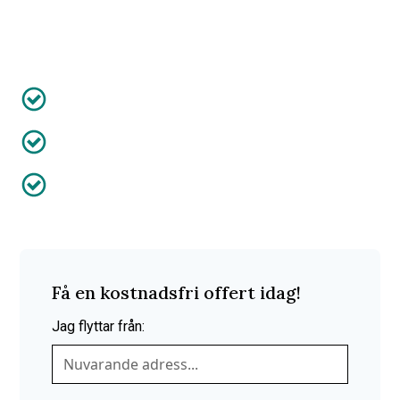
enkel och bekymmersfri som möjligt – från första kontakt
till avslutad flyttstädning. Hos oss får du ett helhetsgrepp
om flytten, utan krångel.
Anpassat efter dig
Försäkring ingår
50% av kostnaden efter RUT-avdrag
Få en kostnadsfri offert idag!
Jag flyttar från: