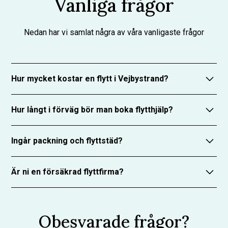
Vanliga frågor
Nedan har vi samlat några av våra vanligaste frågor
Hur mycket kostar en flytt i Vejbystrand?
Priset beror på mängd, avstånd och upplägg. Vi
Hur långt i förväg bör man boka flytthjälp?
erbjuder alltid kostnadsfri offert. Med RUT-avdrag
betalar du bara 50% av arbetskostnaden.
Några veckor innan är bäst, men vi kan ofta hjälpa till
Ingår packning och flyttstäd?
även med kort varsel. Ju tidigare du bokar, desto mer
flexibel kan vi vara med tider.
Packhjälp kan bokas som tillval. Flyttstädningen
Är ni en försäkrad flyttfirma?
sköter vi själva – professionellt och enligt
branschstandard, så att du slipper stressen.
Ja, vi har både ansvarsförsäkring och
trafikförsäkring – ditt bohag är tryggt hos oss under
Obesvarade frågor?
hela flytten.