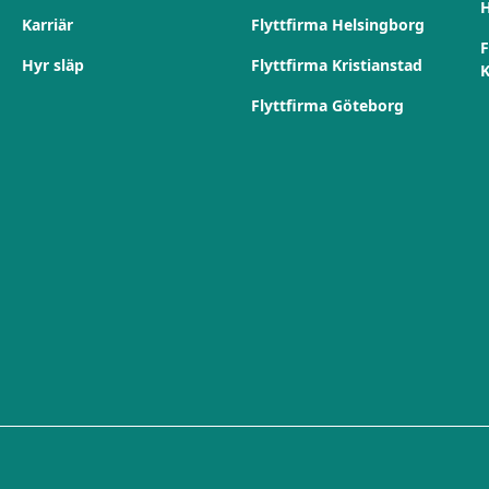
H
Karriär
Flyttfirma Helsingborg
F
Hyr släp
Flyttfirma Kristianstad
K
Flyttfirma Göteborg